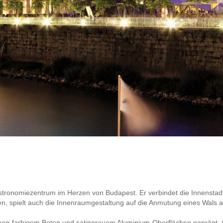
Gastronomiezentrum im Herzen von Budapest. Er verbindet die Innenstad
, spielt auch die Innenraumgestaltung auf die Anmutung eines Wals a
ochen-farbigem Beton und satingrauem Aluminium-Oberflächen geprägt.