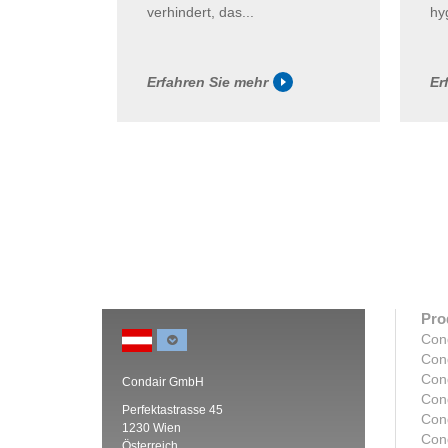
verhindert, das...
hy
Erfahren Sie mehr
Er
Pro
Con
Con
Con
Condair GmbH
Con
Perfektastrasse 45
Con
1230 Wien
Con
Österreich