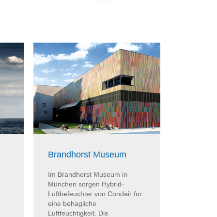
Brandhorst Museum
IQ Busi
Im Brandhorst Museum in
Im IQ Busi
München sorgen Hybrid-
kommen Da
Luftbefeuchter von Condair für
von Condai
eine behagliche
verfügen ü
Luftfeuchtigkeit. Die
Kalk-Mana