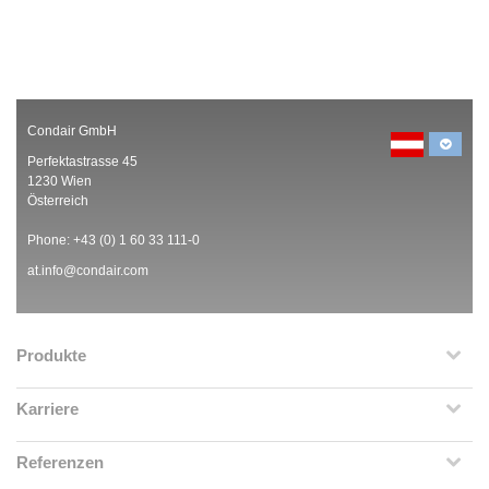
Condair GmbH
Perfektastrasse 45
1230 Wien
Österreich
Phone: +43 (0) 1 60 33 111-0
at.info@condair.com
Produkte
Karriere
Referenzen