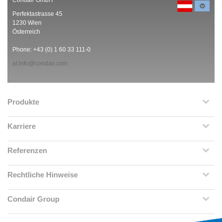
Condair GmbH
Perfektastrasse 45
1230 Wien
Österreich
Phone: +43 (0) 1 60 33 111-0
at.info@condair.com
Produkte
Karriere
Referenzen
Rechtliche Hinweise
Condair Group