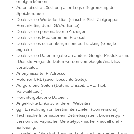
erfolgen können)
Automatische Löschung alter Logs / Begrenzung der
Speicherdauer
Deaktivierte Werbefunktion (einschließlich Zielgruppen-
Remarketing durch GA Audience)
Deaktivierte personalisierte Anzeigen
Deaktiviertes Measurement Protocol
Deaktiviertes seitenübergreifendes Tracking (Google-
Signale)
Deaktivierte Datenfreigabe an andere Google-Produkte und
-Dienste Folgende Daten werden von Google Analytics
verarbeitet:
Anonymisierte IP-Adresse;
Referrer-URL (zuvor besuchte Seite);
Aufgerufene Seiten (Datum, Uhrzeit, URL, Titel,
Verweildauer);
Heruntergeladene Dateien;
Angeklickte Links zu anderen Websites;
ggf. Erreichung von bestimmten Zielen (Conversions);
Technische Informationen: Betriebssystem; Browsertyp, -
version und –sprache; Gerätetyp, -marke, -modell und -
auflösung;
Ungefährer Standort (Land und ggf. Stadt, ausgehend von