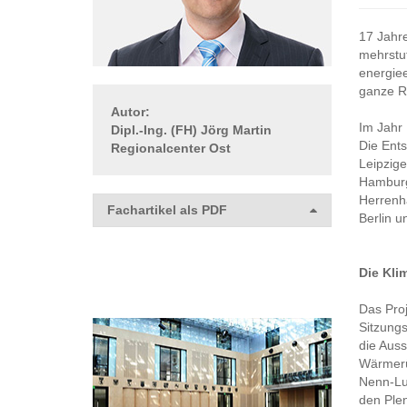
17 Jahr
mehrstuf
energiee
ganze R
Autor:
Im Jahr 
Dipl.-Ing. (FH) Jörg Martin
Die Ents
Regionalcenter Ost
Leipzige
Hamburg
Herrenh
Fachartikel als PDF
Berlin u
Die Kli
Das Proj
Sitzungs
die Auss
Wärmerü
Nenn-Lu
den Ple