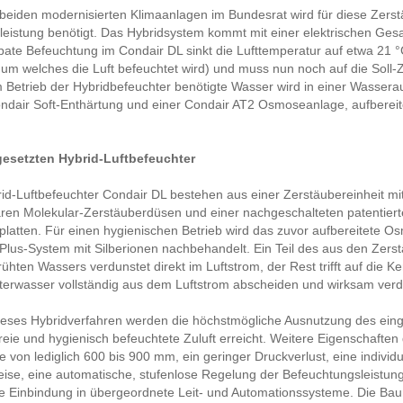
beiden modernisierten Klimaanlagen im Bundesrat wird für diese Zerst
eistung benötigt. Das Hybridsystem kommt mit einer elektrischen Ges
bate Befeuchtung im Condair DL sinkt die Lufttemperatur auf etwa 21 
um welches die Luft befeuchtet wird) und muss nun noch auf die Soll
Betrieb der Hybridbefeuchter benötigte Wasser wird in einer Wassera
ndair Soft-Enthärtung und einer Condair AT2 Osmoseanlage, aufbereit
gesetzten Hybrid-Luftbefeuchter
id-Luftbefeuchter Condair DL bestehen aus einer Zerstäubereinheit mit
aren Molekular-Zerstäuberdüsen und einer nachgeschalteten patentier
latten. Für einen hygienischen Betrieb wird das zuvor aufbereitete O
lus-System mit Silberionen nachbehandelt. Ein Teil des aus den Zers
ühten Wassers verdunstet direkt im Luftstrom, der Rest trifft auf die K
terwasser vollständig aus dem Luftstrom abscheiden und wirksam verd
ieses Hybridverfahren werden die höchstmögliche Ausnutzung des ein
reie und hygienisch befeuchtete Zuluft erreicht. Weitere Eigenschaften
 von lediglich 600 bis 900 mm, ein geringer Druckverlust, eine individ
ise, eine automatische, stufenlose Regelung der Befeuchtungsleistung
e Einbindung in übergeordnete Leit- und Automationssysteme. Die Baur