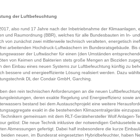
tung der Luftbefeuchtung
2017, also rund 17 Jahre nach der Inbetriebnahme der Klimaanlagen, 
 und Raumordnung (BBR), welches für alle Bundesbauten im In- und Au
h von zunächst zwei mittlerweile technisch veralteten, energetisch ine
frei arbeitenden Hochdruck-Luftwäschern im Bundesratsgebäude. Bis
tungswasser der Luftwäscher für einen (den Umständen entsprechend
öten von Keimen und Bakterien stets große Mengen an Bioziden zuge
h den Einbau eines neuen Systems zur Luftbefeuchtung künftig zu beheb
ch bessere und energieeffiziente Lösung realisiert werden. Dazu wählt
tungstechnik DL der Condair GmbH, Garching.
ben den rein technischen Anforderungen an die neuen Luftbefeuchtung
ungsleistungen, deren exakte Regelung und Energieeffizienz sowie an 
terwassers bestand bei dem Austauschprojekt eine weitere Herausford
tungsaggregate exakt in die bestehenden Klimazentralgeräte einzupa
-Technikern gemeinsam mit dem RLT-Gerätehersteller Wolf Anlagen-T
our gelöst: Die neue Technik inklusive der notwendigen Gehäuseteile 
ten Abmessungen gefertigt. Dabei half insbesondere die kurze Einbaul
 beiden neuen, im Bundesrat eingesetzten Hybridbefeuchter, haben N