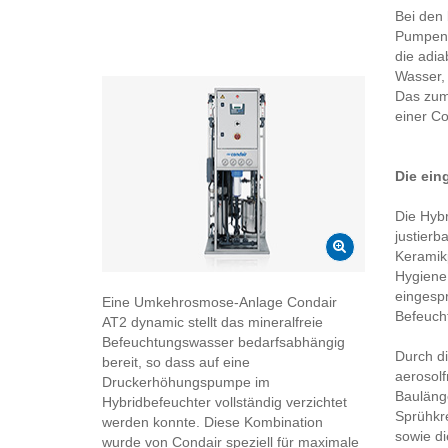
Bei den 
Pumpenl
die adia
Wasser, 
Das zum 
einer Co
Die ein
Die Hybr
justierb
Keramikp
HygieneP
eingespr
Eine Umkehrosmose-Anlage Condair
Befeuch
AT2 dynamic stellt das mineralfreie
Befeuchtungswasser bedarfsabhängig
Durch d
bereit, so dass auf eine
aerosolf
Druckerhöhungspumpe im
Baulänge
Hybridbefeuchter vollständig verzichtet
Sprühkre
werden konnte. Diese Kombination
sowie di
wurde von Condair speziell für maximale