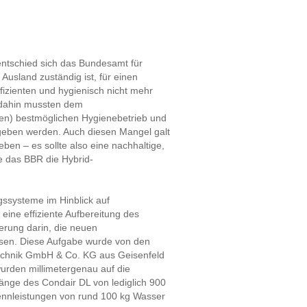
entschied sich das Bundesamt für
sland zuständig ist, für einen
ffizienten und hygienisch nicht mehr
 dahin mussten dem
en) bestmöglichen Hygienebetrieb und
geben werden. Auch diesen Mangel galt
en – es sollte also eine nachhaltige,
e das BBR die Hybrid-
ssysteme im Hinblick auf
eine effiziente Aufbereitung des
erung darin, die neuen
ssen. Diese Aufgabe wurde von den
echnik GmbH & Co. KG aus Geisenfeld
wurden millimetergenau auf die
änge des Condair DL von lediglich 900
ennleistungen von rund 100 kg Wasser