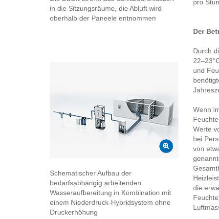
pro Stun
in die Sitzungsräume, die Abluft wird
oberhalb der Paneele entnommen
Der Bet
Durch di
22–23°C 
und Feuc
benötigt
Jahresze
Wenn im
Feuchte 
Werte vo
bei Per
von etwa
genannte
Gesamthe
Schematischer Aufbau der
Heizleis
bedarfsabhängig arbeitenden
die erwä
Wasseraufbereitung in Kombination mit
Feuchte)
einem Niederdruck-Hybridsystem ohne
Luftmas
Druckerhöhung