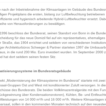
e nach der Inbetriebnahme der Klimaanlagen im Gebäude des Bundesrat
igen Projektplans die ersten, bislang zur Luftbefeuchtung betriebenen
ffiziente und hygienisch arbeitende Hybrid-Luftbefeuchter ersetzt. Dabe
eihe von Herausforderungen zu bewältigen.
1996 beschloss der Bundesrat, seinen Standort von Bonn in die Bundes
cheidung für das neue Domizil fiel auf ein repräsentatives, ehemalige
r Straße, das 1904 errichtet und seitdem von verschiedenen Institutio
er Architekturbüros Schweger & Partner starteten 1997 die Umbauar
aus, in die rund 200 Mio. Euro investiert wurden. Im September 2000
nd hat dort seitdem seinen festen Sitz.
matisierungssysteme im Bundesratsgebäude
ekt „Modernisierung der Klimasysteme im Bundesrat“ startete mit zwei
saal-Gruppen Ost und West mit konditionierter Zuluft versorgen. In d
chüsse des Bundesrats. Die beiden Vollklimazentralgeräte mit den Fun
ckgewinnung über Kondensationsrotoren), Kühlen, Be- und Entfeuchten
ftleistungen von 14 000 m³/h und 16 000 m³/h. Weitere Klimaanlagen 
narsaal, sollen in den kommenden Monaten technisch auf den neueste