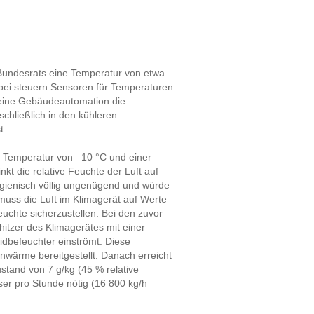
s Bundesrats eine Temperatur von etwa
abei steuern Sensoren für Temperaturen
 eine Gebäudeautomation die
chließlich in den kühleren
t.
r Temperatur von –10 °C und einer
kt die relative Feuchte der Luft auf
ygienisch völlig ungenügend und würde
uss die Luft im Klimagerät auf Werte
chte sicherzustellen. Bei den zuvor
itzer des Klimagerätes mit einer
idbefeuchter einströmt. Diese
nwärme bereitgestellt. Danach erreicht
stand von 7 g/kg (45 % relative
ser pro Stunde nötig (16 800 kg/h