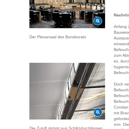
Nachrüs
Anfang 
Bauwesen
Der Plenarsaal des Bundesrats
Austausc
einwand
Befeuch
zum Abt
es, durc
hygienis
Befeuch
Doch ne
Befeucht
Befeuch
Befeuch
Condair
mit Brav
geforder
mm. Die
Die Zuluft strömt aus Schlitzdurchlässen