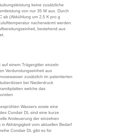
äubungsleistung keine zusätzliche
amtleistung von nur 35 W aus. Durch
°C ab (Abkühlung um 2,5 K pro g
-Zulufttemperatur nacherwärmt werden.
ufbereitungseinheit, bestehend aus
et.
 auf einem Trägergitter einzeln
ten Verdunstungseinheit aus
smosewasser zusätzlich im patentierten
täuberdüsen bei Niederdruck
eramikplatten welche das
unsten.
gesprühten Wassers sowie eine
 des Condair DL sind eine kurze
uelle Ansteuerung der einzelnen
 in Abhängigkeit vom aktuellen Bedarf
eihe Condair DL gibt es für