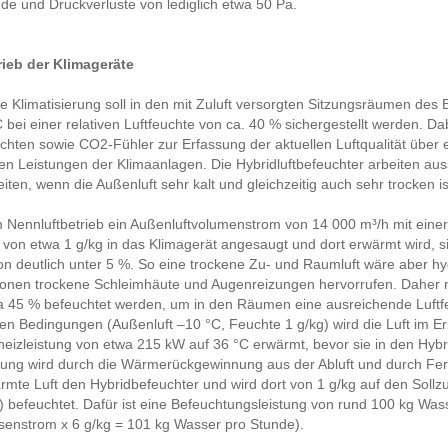
de und Druckverluste von lediglich etwa 50 Pa.
rieb der Klimageräte
e Klimatisierung soll in den mit Zuluft versorgten Sitzungsräumen de
bei einer relativen Luftfeuchte von ca. 40 % sichergestellt werden. D
hten sowie CO2-Fühler zur Erfassung der aktuellen Luftqualität über
en Leistungen der Klimaanlagen. Die Hybridluftbefeuchter arbeiten auss
iten, wenn die Außenluft sehr kalt und gleichzeitig auch sehr trocken is
 Nennluftbetrieb ein Außenluftvolumenstrom von 14 000 m³/h mit eine
von etwa 1 g/kg in das Klimagerät angesaugt und dort erwärmt wird, sin
n deutlich unter 5 %. So eine trockene Zu- und Raumluft wäre aber h
sonen trockene Schleimhäute und Augenreizungen hervorrufen. Daher m
 45 % befeuchtet werden, um in den Räumen eine ausreichende Luftfeu
n Bedingungen (Außenluft –10 °C, Feuchte 1 g/kg) wird die Luft im Erh
izleistung von etwa 215 kW auf 36 °C erwärmt, bevor sie in den Hybr
tung wird durch die Wärmerückgewinnung aus der Abluft und durch Fer
rmte Luft den Hybridbefeuchter und wird dort von 1 g/kg auf den Sollzu
 befeuchtet. Dafür ist eine Befeuchtungsleistung von rund 100 kg Was
senstrom x 6 g/kg = 101 kg Wasser pro Stunde).