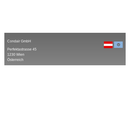
Condair GmbH
Perfektastrasse 45
1230 Wien
Österreich
Phone: +43 (0) 1 60 33 111-0
at.info@condair.com
Produkte
Karriere
Referenzen