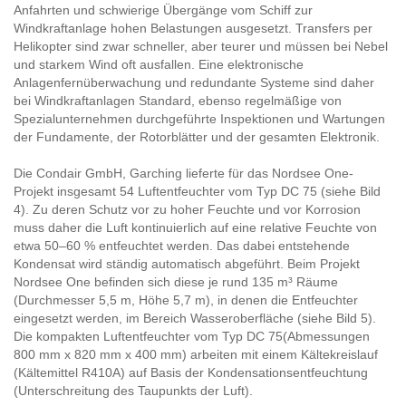
Anfahrten und schwierige Übergänge vom Schiff zur
Windkraftanlage hohen Belastungen ausgesetzt. Transfers per
Helikopter sind zwar schneller, aber teurer und müssen bei Nebel
und starkem Wind oft ausfallen. Eine elektronische
Anlagenfernüberwachung und redundante Systeme sind daher
bei Windkraftanlagen Standard, ebenso regelmäßige von
Spezialunternehmen durchgeführte Inspektionen und Wartungen
der Fundamente, der Rotorblätter und der gesamten Elektronik.
Die Condair GmbH, Garching lieferte für das Nordsee One-
Projekt insgesamt 54 Luftentfeuchter vom Typ DC 75 (siehe Bild
4). Zu deren Schutz vor zu hoher Feuchte und vor Korrosion
muss daher die Luft kontinuierlich auf eine relative Feuchte von
etwa 50–60 % entfeuchtet werden. Das dabei entstehende
Kondensat wird ständig automatisch abgeführt. Beim Projekt
Nordsee One befinden sich diese je rund 135 m³ Räume
(Durchmesser 5,5 m, Höhe 5,7 m), in denen die Entfeuchter
eingesetzt werden, im Bereich Wasseroberfläche (siehe Bild 5).
Die kompakten Luftentfeuchter vom Typ DC 75(Abmessungen
800 mm x 820 mm x 400 mm) arbeiten mit einem Kältekreislauf
(Kältemittel R410A) auf Basis der Kondensationsentfeuchtung
(Unterschreitung des Taupunkts der Luft).