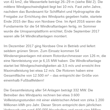
von 41 km2, die Wassertiefe beträgt 26–29 m (siehe Bild 2). Die
mittlere Windgeschwindigkeit liegt bei 10 m/s. Fast zehn Jahre,
nachdem das Bundesamt für Schifffahrt und Hydrographie die
Freigabe zur Errichtung des Windparks gegeben hatte, startete
Ende 2015 der Bau von Nordsee One. Im April 2016 waren die
Fundamente für die 54 Windkraftanlagen fertig, im Sommer
wurde die Umspannplattform errichtet, Ende September 2017
waren alle 54 Windkraftanlagen montiert.
Im Dezember 2017 ging Nordsee One in Betrieb und liefert
seitdem grünen Strom. Zum Einsatz kommen 54
Windenergieanlagen mit einem Rotordurchmesser von 126 m, die
eine Nennleistung von je 6,15 MW haben. Die Windkraftanlage
startet bei Windgeschwindigkeiten ab 3,5 m/s und erreicht ihre
Maximalleistung bei etwa 12 m/s. Die Rotoren haben eine
Gesamtfläche von 12.500 m² – das entspricht der Größe von
eineinhalb Fußballfeldern!
Die Gesamtleistung aller 54 Anlagen beträgt 332 MW. Die
Betreiber des Windparks rechnen bei etwa 3.600
Vollleistungsstunden mit einer elektrischen Arbeit von zirka 1.200
Millionen kWh pro Jahr. Dieser Strom entspricht dem jährlichen
Verbrauch von rund 400.000 Haushalten und spart eine Million