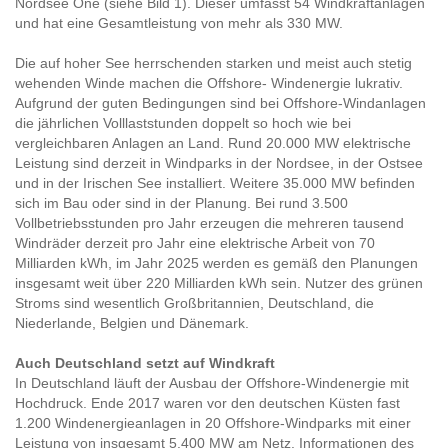
Nordsee One (siehe Bild 1). Dieser umfasst 54 Windkraftanlagen
und hat eine Gesamtleistung von mehr als 330 MW.
Die auf hoher See herrschenden starken und meist auch stetig
wehenden Winde machen die Offshore- Windenergie lukrativ.
Aufgrund der guten Bedingungen sind bei Offshore-Windanlagen
die jährlichen Volllaststunden doppelt so hoch wie bei
vergleichbaren Anlagen an Land. Rund 20.000 MW elektrische
Leistung sind derzeit in Windparks in der Nordsee, in der Ostsee
und in der Irischen See installiert. Weitere 35.000 MW befinden
sich im Bau oder sind in der Planung. Bei rund 3.500
Vollbetriebsstunden pro Jahr erzeugen die mehreren tausend
Windräder derzeit pro Jahr eine elektrische Arbeit von 70
Milliarden kWh, im Jahr 2025 werden es gemäß den Planungen
insgesamt weit über 220 Milliarden kWh sein. Nutzer des grünen
Stroms sind wesentlich Großbritannien, Deutschland, die
Niederlande, Belgien und Dänemark.
Auch Deutschland setzt auf Windkraft
In Deutschland läuft der Ausbau der Offshore-Windenergie mit
Hochdruck. Ende 2017 waren vor den deutschen Küsten fast
1.200 Windenergieanlagen in 20 Offshore-Windparks mit einer
Leistung von insgesamt 5.400 MW am Netz. Informationen des