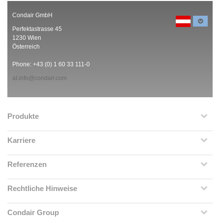
Condair GmbH
Perfektastrasse 45
1230 Wien
Österreich
Phone: +43 (0) 1 60 33 111-0
at.info@condair.com
Produkte
Karriere
Referenzen
Rechtliche Hinweise
Condair Group