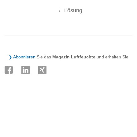
Lösung
❯ Abonnieren
Sie das
Magazin Luftfeuchte
und erhalten Sie
monatlich eine
Denksportaufgabe und Nützliches aus der TGA-
Praxis.
Anmelden
Archiv
Abmelden