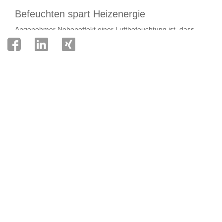
Befeuchten spart Heizenergie
Angenehmer Nebeneffekt einer Luftbefeuchtung ist, dass
feuchte Luft als wärmer empfunden wird als trockene. Daher
kann die Heizung bei einer relativen Feuchte von über 40
Prozent oft ein wenig heruntergestellt werden. Hauptnutzen
der Befeuchtung sind aber der hohe Wohnkomfort und
die positive Wirkung auf unsere Gesundheit.