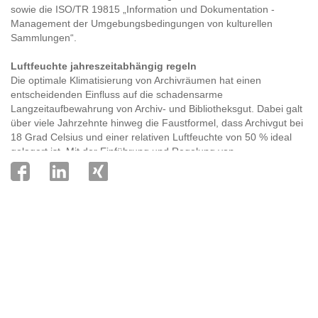
sowie die ISO/TR 19815 „Information und Dokumentation -
Management der Umgebungsbedingungen von kulturellen
Sammlungen“.
Luftfeuchte jahreszeitabhängig regeln
Die optimale Klimatisierung von Archivräumen hat einen
entscheidenden Einfluss auf die schadensarme
Langzeitaufbewahrung von Archiv- und Bibliotheksgut. Dabei galt
über viele Jahrzehnte hinweg die Faustformel, dass Archivgut bei
18 Grad Celsius und einer relativen Luftfeuchte von 50 % ideal
gelagert ist. Mit der Einführung und Regelung von
medienspezifischen Klimabedingungen in der ISO/TR 19815 wird
jedoch deutlich, dass allgemeingültige Formeln nicht mehr
genügen. Denn das Archivgut ist heute zu spezifisch (Schriften,
Bücher, Bilder, Grafiken, verschiedene Werkstoffe bei
Kunstgütern, Foto- und Filmmaterial, digitale Materialien,
Speichermedien etc.), als dass hier ein allgemeingültiger, seriöser
sowie verbindlicher nominaler Wert für eine ideale Luftfeuchte im
Archivraum angegeben werden kann. Vielmehr setzt man heute
auf Einzelraum- oder Zonen-Lösungen mit spezifischen
Raumlufteigenschaften, die in Abhängigkeit vom zu lagernden
Archivgut separat geregelt werden.