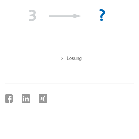
Lösung
Abonnieren Sie das Magazin Luftfeuchte für monatlich aktuelle
Technik-News und Nützliches aus der TGA-Praxis.