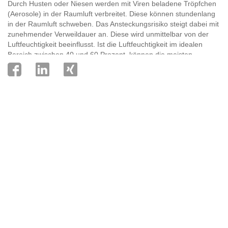
Durch Husten oder Niesen werden mit Viren beladene Tröpfchen
(Aerosole) in der Raumluft verbreitet. Diese können stundenlang
in der Raumluft schweben. Das Ansteckungsrisiko steigt dabei mit
zunehmender Verweildauer an. Diese wird unmittelbar von der
Luftfeuchtigkeit beeinflusst. Ist die Luftfeuchtigkeit im idealen
Bereich zwischen 40 und 60 Prozent, können die meisten
Krankheitserreger nicht überleben und werden inaktiviert. Das
Risiko infektiöse Aerosole einzuatmen ist bei richtiger
Luftfeuchtigkeit somit deutlich geringer und die
Ansteckungsgefahr sinkt.
Immunabwehr der Atemwegsschleimhäute
Die Atemwegsschleimhäute spielen eine wichtige Rolle bei der
Immunabwehr. Eingeatmete Fremdkörper und Krankheitserreger
bleiben an ihr kleben und werden so am weiteren Eindringen in
den Körper gehindert. Unter der Schleimschicht befinden sich
winzige Flimmerhärchen, die etwa 450 bis 900 mal pro Minute
pulsieren und die Schleimschicht wie ein Förderband beständig in
Richtung Rachen schieben. Der Schleim, samt der darin
gefangenen Viren und Bakterien, wird schließlich verschluckt und
somit unschädlich gemacht.
Entscheidend ist dafür jedoch eine feuchte, fließfähige