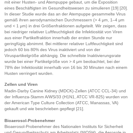
mit einer Husten- und Atempuppe gebaut, um die Exposition
eines Beschäftigten im Gesundheitswesen zu simulieren [19] [20].
In dieser Studie wurde das an der Atempuppe gesammelte Virus
gemäß ihren aerodynamischen Durchmessern (> 4 μm, 1–4 μm
und < 1 μm) in drei Größenfraktionen aufgeteilt. Wir zeigen, dass
bei niedriger relativer Luftfeuchtigkeit die Infektiosität von Viren
aus einer Partikelfraktion innerhalb der ersten Stunde nur
geringfügig abnimmt. Bei mittlerer relativer Luftfeuchtigkeit sind
jedoch 60 bis 80% des Virus inaktiviert und von der
Viruspartikelgröße abhängig. Die schnellste Inaktivierungsrate
wurde bei einer Partikelgröße von > 4 μm beobachtet, bei der
78% der Infektiosität innerhalb von 16 bis 30 Minuten nach einem
Husten verringert wurden.
Zellen und Viren
Madin-Darby Canine Kidney (MDCK)-Zellen (ATCC CCL-34) und
der Influenza-Stamm A/WS/33 (H1N1, ATCC VR-825) wurden von
der American Type Culture Collection (ATCC, Manassas, VA)
gekauft und wie beschrieben gepflegt [21].
Bioaerosol-Probenehmer
Bioaerosol-Probenehmer des Nationalen Instituts für Sicherheit
und Gesundheitsschutz am Arbeitsplatz (NIOSH), die Aerosole in