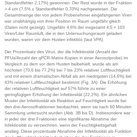
Standardfehler 2,17%) gewonnen. Der Rest wurde in der Fraktion
> 4 um (7,5% ± Standardfehler 0,70%) nachgewiesen. Die
Gesamtmenge der von jedem Probenehmer eingefangenen Viren
war unabhängig von ihrer Position im Raum ungefähr gleich
(Daten nicht gezeigt). Ungefähr 4,6% der insgesamt 4,5 × 103
Viren/Liter Raumluft, die in den Untersuchungsraum geladen
wurden, waren vor dem Husten infektiös (laut VPA).
Der Prozentsatz des Virus, der die Infektiosität (Anzahl der
PFUs/Anzahl der qPCR-Matrix-Kopien in einer Aerosolprobe) im
Vergleich zu dem vor dem Husten beibehielt, wurde als am
höchsten (70,6 bis 77,2%) bei 7 bis 23% relativer Luftfeuchtigkeit
und mit einem dramatischen Abfall als am niedrigsten (14,6%) bei
43% relativer Luftfeuchtigkeit bestimmt (Fig. 3A). Die Erhöhung
der relativen Luftfeuchtigkeit auf 57% führte zu einer
geringfügigen Erhöhung der Infektiosität (22,2%). Ein ähnliches
Muster der Infektiosität als Reaktion auf Feuchtigkeit wurde bei
den drei Aerosolfraktionen beobachtet, wenn sie nach 60 Minuten
Sammlung untersucht wurden (Abb. 3B bis D). Insbesondere war
in jeder der drei Fraktionen eine signifikante Abnahme der
Infektiosität zu verzeichnen, wenn der Feuchtigkeitsgehalt
anstieg. Diese prozentuale Abnahme der Infektiosität als Funktion