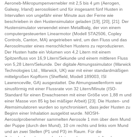
Aeroneb-Mikropumpenvernebler mit 2,5 bis 4 μm (Aerogen,
Galway, Irland) aerosolisiert und für insgesamt fünf Husten in
Intervallen von ungefähr einer Minute aus der Ferne wie
beschrieben in den Hustensimulator geladen [19], [20], [21]. Der
Hustensimulator verwendet einen Metallbalg, der von einem
computergesteuerten Linearmotor (Modell STA2506, Copley
Controls, Canton, MA) angetrieben wird, um den Fluss und das
Aerosolmuster eines menschlichen Hustens zu reproduzieren.
Der Husten hatte ein Volumen von 4,2 Litern mit einem
Spitzenfluss von 16,9 Litern/Sekunde und einem mittleren Fluss
von 5,28 Litern/Sekunde. Der digitale Atmungssimulator (Warwick
Technologies Ltd., Warwick, UK) war mit einer standardmäßigen
mittelgroßen Kopfform (Sheffield, Modell 189003, ISI
Lawrenceville, GA) ausgestattet. Die Atmungswellenform war
sinusförmig mit einer Flussrate von 32 Litern/Minute (ISO-
Standard für einen Erwachsenen mit einer Größe von 1,88 m und
einer Masse von 85 kg bei mäßiger Arbeit) [23]. Die Husten- und
Atemsimulatoren wurden so synchronisiert, dass jeder Husten zu
Beginn einer Inhalation ausgelöst wurde. NIOSH-
Aerosolprobenehmer sammelten Aerosole 1 mm über dem Mund
der Puppe (durch den Mund), 10 cm rechts und links vom Mund
und an zwei Stellen (P1 und P3) im Raum. Für die