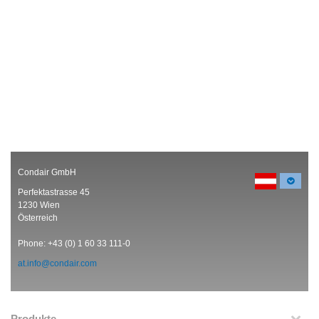
Condair GmbH
Perfektastrasse 45
1230 Wien
Österreich
Phone: +43 (0) 1 60 33 111-0
at.info@condair.com
Produkte