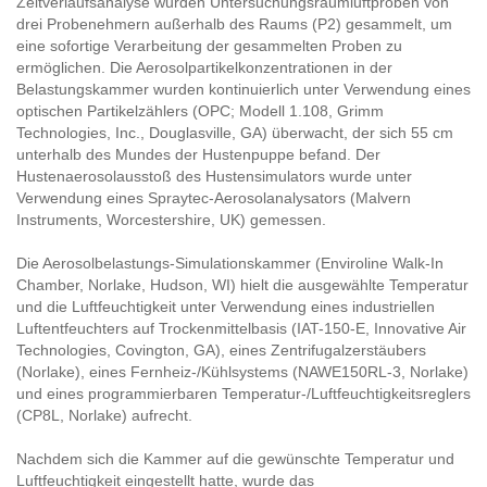
Zeitverlaufsanalyse wurden Untersuchungsraumluftproben von
drei Probenehmern außerhalb des Raums (P2) gesammelt, um
eine sofortige Verarbeitung der gesammelten Proben zu
ermöglichen. Die Aerosolpartikelkonzentrationen in der
Belastungskammer wurden kontinuierlich unter Verwendung eines
optischen Partikelzählers (OPC; Modell 1.108, Grimm
Technologies, Inc., Douglasville, GA) überwacht, der sich 55 cm
unterhalb des Mundes der Hustenpuppe befand. Der
Hustenaerosolausstoß des Hustensimulators wurde unter
Verwendung eines Spraytec-Aerosolanalysators (Malvern
Instruments, Worcestershire, UK) gemessen.
Die Aerosolbelastungs-Simulationskammer (Enviroline Walk-In
Chamber, Norlake, Hudson, WI) hielt die ausgewählte Temperatur
und die Luftfeuchtigkeit unter Verwendung eines industriellen
Luftentfeuchters auf Trockenmittelbasis (IAT-150-E, Innovative Air
Technologies, Covington, GA), eines Zentrifugalzerstäubers
(Norlake), eines Fernheiz-/Kühlsystems (NAWE150RL-3, Norlake)
und eines programmierbaren Temperatur-/Luftfeuchtigkeitsreglers
(CP8L, Norlake) aufrecht.
Nachdem sich die Kammer auf die gewünschte Temperatur und
Luftfeuchtigkeit eingestellt hatte, wurde das