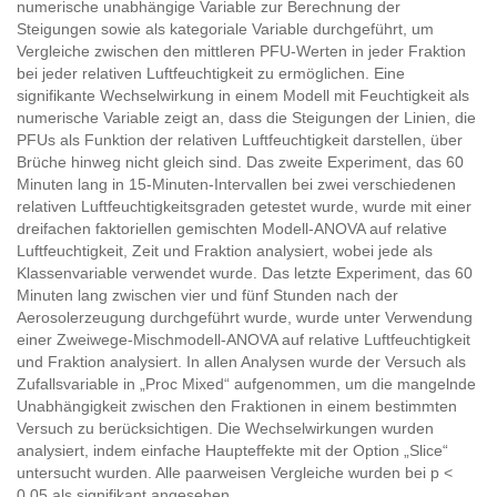
numerische unabhängige Variable zur Berechnung der
Steigungen sowie als kategoriale Variable durchgeführt, um
Vergleiche zwischen den mittleren PFU-Werten in jeder Fraktion
bei jeder relativen Luftfeuchtigkeit zu ermöglichen. Eine
signifikante Wechselwirkung in einem Modell mit Feuchtigkeit als
numerische Variable zeigt an, dass die Steigungen der Linien, die
PFUs als Funktion der relativen Luftfeuchtigkeit darstellen, über
Brüche hinweg nicht gleich sind. Das zweite Experiment, das 60
Minuten lang in 15-Minuten-Intervallen bei zwei verschiedenen
relativen Luftfeuchtigkeitsgraden getestet wurde, wurde mit einer
dreifachen faktoriellen gemischten Modell-ANOVA auf relative
Luftfeuchtigkeit, Zeit und Fraktion analysiert, wobei jede als
Klassenvariable verwendet wurde. Das letzte Experiment, das 60
Minuten lang zwischen vier und fünf Stunden nach der
Aerosolerzeugung durchgeführt wurde, wurde unter Verwendung
einer Zweiwege-Mischmodell-ANOVA auf relative Luftfeuchtigkeit
und Fraktion analysiert. In allen Analysen wurde der Versuch als
Zufallsvariable in „Proc Mixed“ aufgenommen, um die mangelnde
Unabhängigkeit zwischen den Fraktionen in einem bestimmten
Versuch zu berücksichtigen. Die Wechselwirkungen wurden
analysiert, indem einfache Haupteffekte mit der Option „Slice“
untersucht wurden. Alle paarweisen Vergleiche wurden bei p <
0,05 als signifikant angesehen.