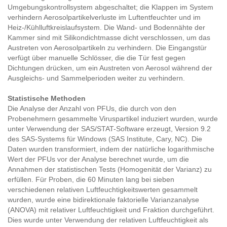
Umgebungskontrollsystem abgeschaltet; die Klappen im System
verhindern Aerosolpartikelverluste im Luftentfeuchter und im
Heiz-/Kühlluftkreislaufsystem. Die Wand- und Bodennähte der
Kammer sind mit Silikondichtmasse dicht verschlossen, um das
Austreten von Aerosolpartikeln zu verhindern. Die Eingangstür
verfügt über manuelle Schlösser, die die Tür fest gegen
Dichtungen drücken, um ein Austreten von Aerosol während der
Ausgleichs- und Sammelperioden weiter zu verhindern.
Statistische Methoden
Die Analyse der Anzahl von PFUs, die durch von den
Probenehmern gesammelte Viruspartikel induziert wurden, wurde
unter Verwendung der SAS/STAT-Software erzeugt, Version 9.2
des SAS-Systems für Windows (SAS Institute, Cary, NC). Die
Daten wurden transformiert, indem der natürliche logarithmische
Wert der PFUs vor der Analyse berechnet wurde, um die
Annahmen der statistischen Tests (Homogenität der Varianz) zu
erfüllen. Für Proben, die 60 Minuten lang bei sieben
verschiedenen relativen Luftfeuchtigkeitswerten gesammelt
wurden, wurde eine bidirektionale faktorielle Varianzanalyse
(ANOVA) mit relativer Luftfeuchtigkeit und Fraktion durchgeführt.
Dies wurde unter Verwendung der relativen Luftfeuchtigkeit als