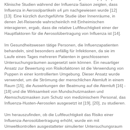
Klinische Studien während der Influenza-Saison zeigten, dass
Influenza in Aerosolpartikeln ≤4 µm nachgewiesen wurde [12]
[13]. Eine kürzlich durchgeführte Studie über Innenräume, in
denen Jet-Reisende wahrscheinlich mit Einheimischen
interagieren, ergab, dass die relative Luftfeuchtigkeit einer der
Hauptfaktoren für die Aerosolübertragung von Influenza ist [14].
Im Gesundheitswesen tätige Personen, die Influenzapatienten
behandeln, sind besonders anfällig für Infektionen, da sie im
Laufe eines Tages mehreren Patienten in geschlossenen
Untersuchungsräumen ausgesetzt sein können. Ein neuartiger
Ansatz zur Bewertung von Risikofaktoren ist die Verwendung von
Puppen in einer kontrollierten Umgebung. Dieser Ansatz wurde
verwendet, um die Strömung der menschlichen Atemluft in einem
Raum [15], die Auswirkungen der Beatmung auf die Atemluft [16] -
[18] und die Wirksamkeit von Mundschutzmasken und
Atemschutzmasken zum Schutz von medizinischem Personal, das
Influenza-Husten-Aerosolen ausgesetzt ist [19], [20], zu studieren.
Um herauszufinden, ob die Luftfeuchtigkeit das Risiko einer
Influenza-Aerosolübertragung erhöht, wurde ein mit
Umweltkontrollen ausgestatteter simulierter Untersuchungsraum