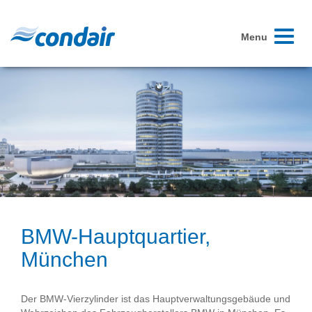
Toggle
Menu
navigati
BMW-Hauptquartier,
München
Der BMW-Vierzylinder ist das Hauptverwaltungsgebäude und