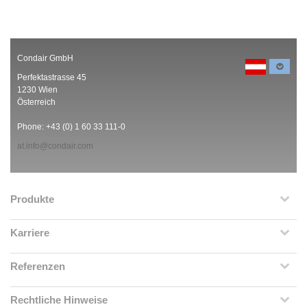
Condair GmbH
Perfektastrasse 45
1230 Wien
Österreich
Phone: +43 (0) 1 60 33 111-0
at.info@condair.com
Produkte
Karriere
Referenzen
Rechtliche Hinweise