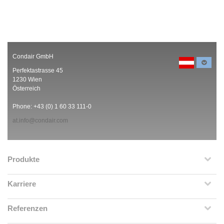
Condair GmbH
Perfektastrasse 45
1230 Wien
Österreich
Phone: +43 (0) 1 60 33 111-0
at.info@condair.com
Produkte
Karriere
Referenzen