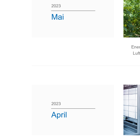
Ener
Luf